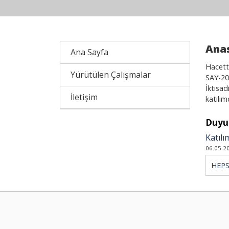
Ana
Ana Sayfa
Hacette
Yürütülen Çalışmalar
SAY-202
İktisa
İletişim
katılım
Duyu
Katılı
06.05.2
HEPS