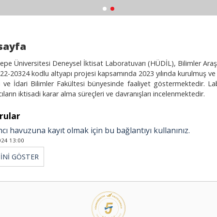
sayfa
pe Üniversitesi Deneysel İktisat Laboratuvarı (HÜDİL), Bilimler Araş
2-20324 kodlu altyapı projesi kapsamında 2023 yılında kurulmuş ve fa
di ve İdari Bilimler Fakültesi bünyesinde faaliyet göstermektedir. 
cıların iktisadi karar alma süreçleri ve davranışları incelenmektedir.
rular
mcı havuzuna kayıt olmak için bu bağlantıyı kullanınız.
024 13:00
İNİ GÖSTER